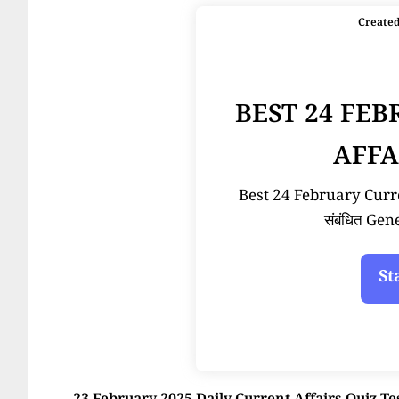
Create
BEST 24 FE
AFFA
Best 24 February Current
संबंधित Ge