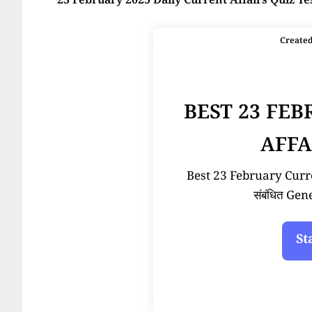
23 February 2025 Daily Current Affairs Quiz Te
Create
BEST 23 FE
AFFA
Best 23 February Current
संबंधित Ge