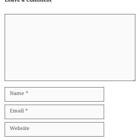
Leave a Comment
Comment
Name
Email
Website