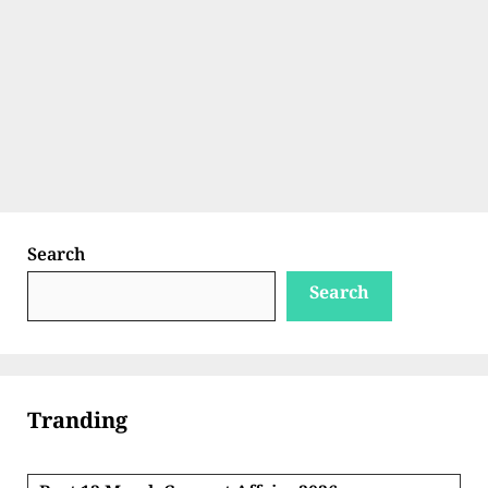
Search
Search
Tranding