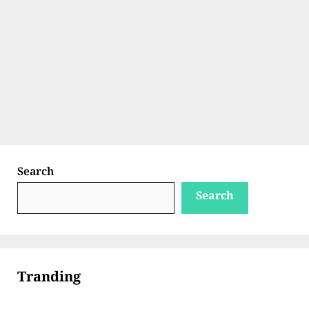
Search
Search
Tranding