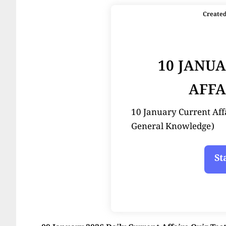
Create
10 JANU
AFFA
10 January Current Affairs
General Knowledge)