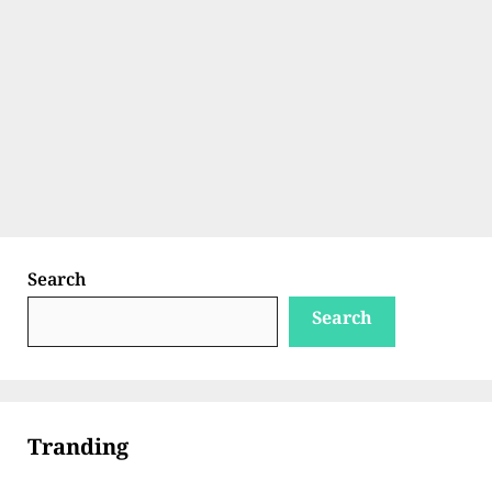
Search
Search
Tranding