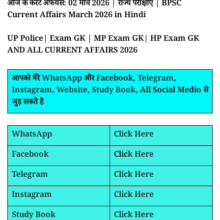
आज के करेंट अफेयर्स: 02 मार्च 2026 | राज्य परीक्षाएं | BPSC
Current Affairs March 2026 in Hindi
UP Police| Exam GK | MP Exam GK| HP Exam GK
AND ALL CURRENT AFFAIRS 2026
आपको मेरे
WhatsApp
और Facebook,
Telegram
,
Instagram
,
Website
,
Study Book
, All Social Medio से
जुड़ सकते है
WhatsApp
Click Here
Facebook
Clic
k Here
Telegram
Click Here
Instagram
Click Here
Study Book
Click Here