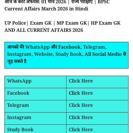
आज के करेंट अफेयर्स: 01 मार्च 2026 | राज्य परीक्षाएं | BPSC
Current Affairs March 2026 in Hindi
UP Police| Exam GK | MP Exam GK| HP Exam GK
AND ALL CURRENT AFFAIRS 2026
आपको मेरे
WhatsApp
और Facebook,
Telegram
,
Instagram
,
Website
,
Study Book
, All Social Medio से
जुड़ सकते है
WhatsApp
Click Here
Facebook
Clic
k Here
Telegram
Click Here
Instagram
Click Here
Study Book
Click Here