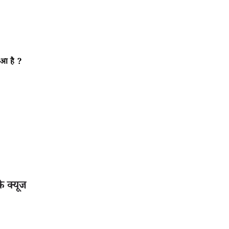
हुआ है ?
े क्यूज