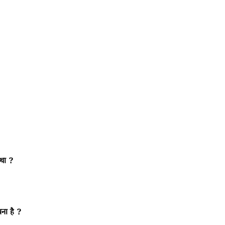
 था ?
बना है ?