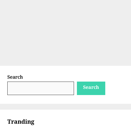
Search
Search
Tranding