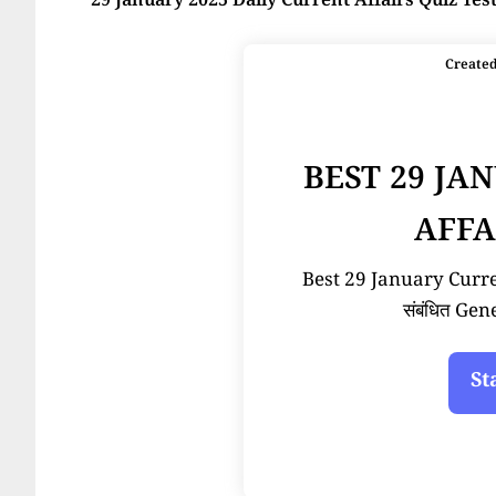
29 January 2025 Daily Current Affairs Quiz Tes
Create
BEST 29 JA
AFFA
Best 29 January Current
संबंधित Ge