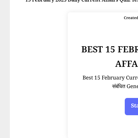
15 February 2025 Daily Current Affairs Quiz Te
Create
BEST 15 FE
AFFA
Best 15 February Current
संबंधित Ge