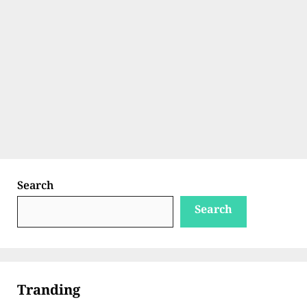
Search
Search
Tranding