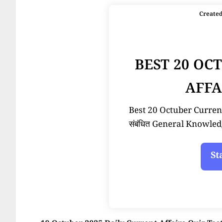
Create
BEST 20 OC
AFFA
Best 20 Octuber Current A
संबंधित General Knowled