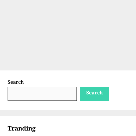
Search
Search
Tranding