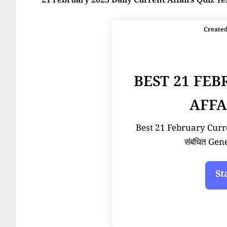
21 February 2025 Daily Current Affairs Quiz Te
Create
BEST 21 FE
AFFA
Best 21 February Current
संबंधित Ge