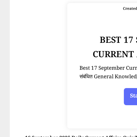
Create
BEST 17
CURRENT 
Best 17 September Current
संबंधित General Knowled