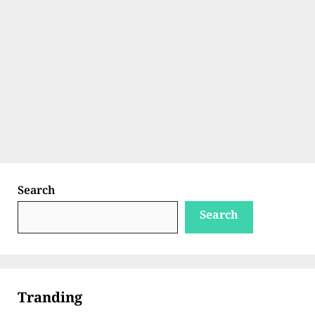
Search
Search
Tranding