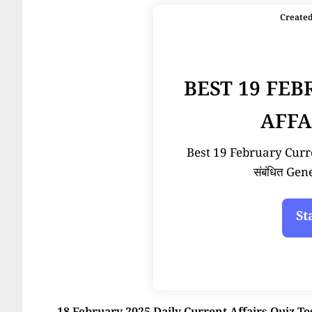
Create
BEST 19 FE
AFFA
Best 19 February Current
संबंधित Ge