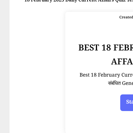
18 February 2025 Daily Current Affairs Quiz Te
Create
BEST 18 FE
AFFA
Best 18 February Current
संबंधित Ge