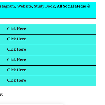
nstagram
,
Website
,
Study Book
, All Social Medio से
Click Here
Clic
k Here
Click Here
Click Here
Click Here
Click Here
st