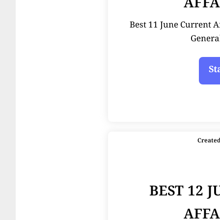
AFFA
Best 11 June Current Affai
Genera
Create
BEST 12 
AFFA