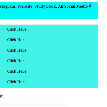
nstagram
,
Website
,
Study Book
, All Social Medio से
Click Here
Clic
k Here
Click Here
Click Here
Click Here
Click Here
st