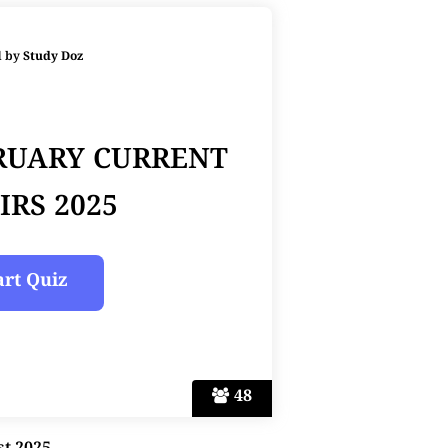
d by
Study Doz
BRUARY CURRENT
IRS 2025
48