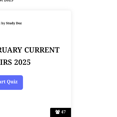
st 2025
d by
Study Doz
BRUARY CURRENT
IRS 2025
47