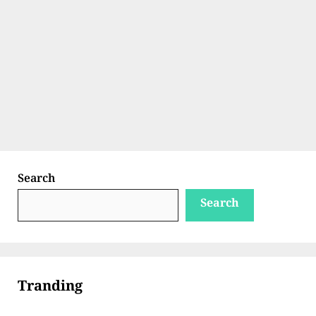
Search
Search
Tranding